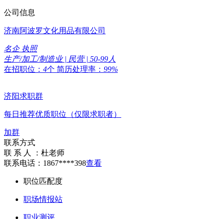
公司信息
济南阿波罗文化用品有限公司
名企
执照
生产/加工/制造业 | 民营 | 50-99人
在招职位：
4
个
简历处理率：
99%
济阳求职群
每日推荐优质职位（仅限求职者）
加群
联系方式
联 系 人 ：
杜老师
联系电话：
1867****398
查看
职位匹配度
职场情报站
职业测评