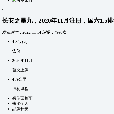
/
长安之星九，2020年11月注册，国六1.5
发布时间：
2022-11-14
浏览：
4998次
4.35
万元
售价
2020
年
11
月
首次上牌
4万
公里
行驶里程
类型
面包车
来源
个人
品牌
长安