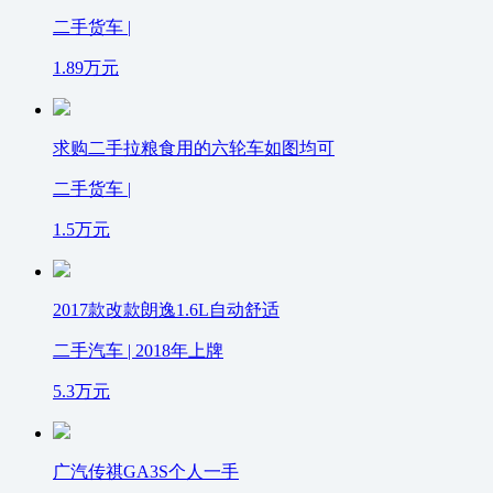
二手货车 |
1.89
万元
求购二手拉粮食用的六轮车如图均可
二手货车 |
1.5
万元
2017款改款朗逸1.6L自动舒适
二手汽车 | 2018年上牌
5.3
万元
广汽传祺GA3S个人一手