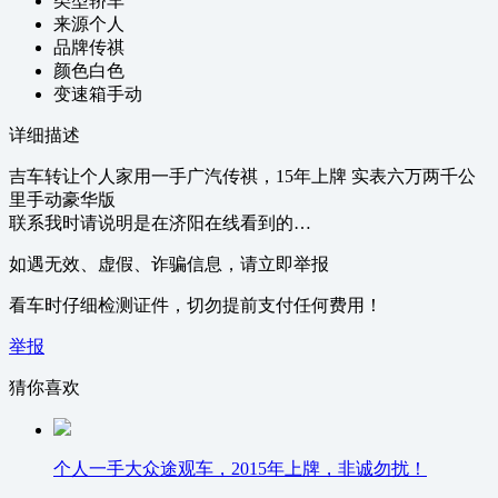
类型
轿车
来源
个人
品牌
传祺
颜色
白色
变速箱
手动
详细描述
吉车转让个人家用一手广汽传祺，15年上牌 实表六万两千公
里手动豪华版
联系我时请说明是在济阳在线看到的…
如遇无效、虚假、诈骗信息，请立即举报
看车时仔细检测证件，切勿提前支付任何费用！
举报
猜你喜欢
个人一手大众途观车，2015年上牌，非诚勿扰！