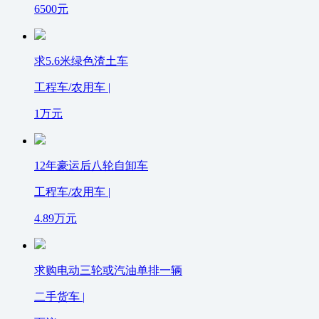
6500
元
求5.6米绿色渣土车
工程车/农用车 |
1
万元
12年豪运后八轮自卸车
工程车/农用车 |
4.89
万元
求购电动三轮或汽油单排一辆
二手货车 |